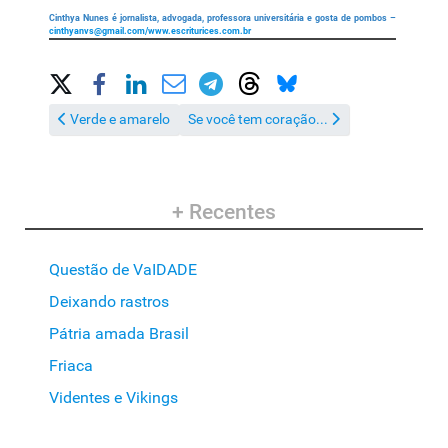
Cinthya Nunes é jornalista, advogada, professora universitária e gosta de pombos –
cinthyanvs@gmail.com
/www.escriturices.com.br
Share on Social Media
Artigo anterior: Verde e amarelo
Próximo artigo: Se você tem coração...
Verde e amarelo
Se você tem coração...
+ Recentes
Questão de VaIDADE
Deixando rastros
Pátria amada Brasil
Friaca
Videntes e Vikings