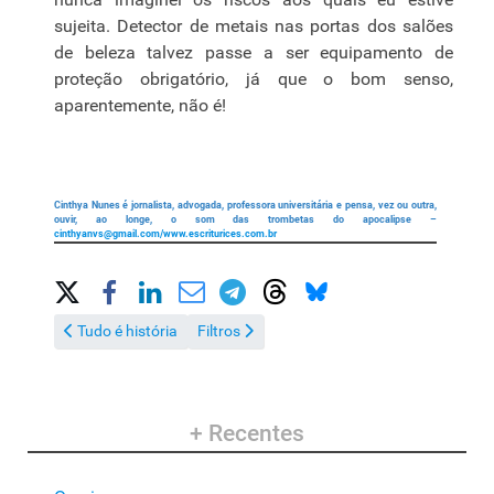
sujeita. Detector de metais nas portas dos salões
de beleza talvez passe a ser equipamento de
proteção obrigatório, já que o bom senso,
aparentemente, não é!
Cinthya Nunes é jornalista, advogada, professora universitária e pensa, vez ou outra,
ouvir, ao longe, o som das trombetas do apocalipse –
cinthyanvs@gmail.com
/www.escriturices.com.br
Share on Social Media
Artigo anterior: Tudo é história
Próximo artigo: Filtros
Tudo é história
Filtros
+ Recentes