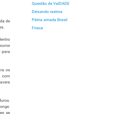
Questão de VaIDADE
Deixando rastros
Pátria amada Brasil
ada de
es.
Friaca
dentro
douros
 para
ara os
s com
mavera
duros.
longe.
les se