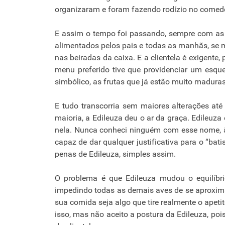
organizaram e foram fazendo rodízio no comedou
E assim o tempo foi passando, sempre com as 
alimentados pelos pais e todas as manhãs, se 
nas beiradas da caixa. E a clientela é exigente
menu preferido tive que providenciar um esq
simbólico, as frutas que já estão muito madura
E tudo transcorria sem maiores alterações até
maioria, a Edileuza deu o ar da graça. Edileu
nela. Nunca conheci ninguém com esse nome, 
capaz de dar qualquer justificativa para o “bati
penas de Edileuza, simples assim.
O problema é que Edileuza mudou o equilíbrio
impedindo todas as demais aves de se aproxima
sua comida seja algo que tire realmente o apeti
isso, mas não aceito a postura da Edileuza, poi