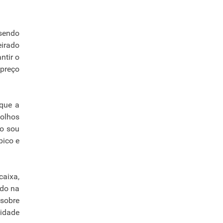
 sendo
eirado
ntir o
 preço
 que a
 olhos
ão sou
bico e
caixa,
ado na
 sobre
sidade