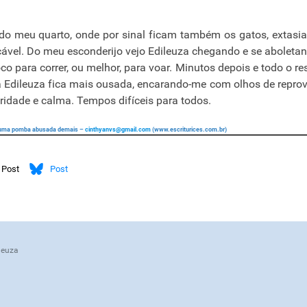
do meu quarto, onde por sinal ficam também os gatos, extasi
çável. Do meu esconderijo vejo Edileuza chegando e se aboletan
o para correr, ou melhor, para voar. Minutos depois e todo o re
 a Edileuza fica mais ousada, encarando-me com olhos de repro
oridade e calma. Tempos difíceis para todos.
uza uma pomba abusada demais –
cinthyanvs@gmail.com
(www.escriturices.com.br)
Post
Post
ósito
leuza