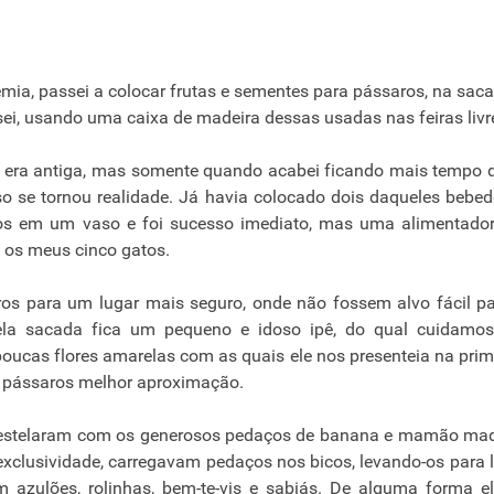
emia, passei a colocar frutas e sementes para pássaros, na sac
i, usando uma caixa de madeira dessas usadas nas feiras livr
 já era antiga, mas somente quando acabei ficando mais tempo 
sso se tornou realidade. Já havia colocado dois daqueles bebe
os em um vaso e foi sucesso imediato, mas uma alimentador
 os meus cinco gatos.
aros para um lugar mais seguro, onde não fossem alvo fácil p
gela sacada fica um pequeno e idoso ipê, do qual cuidamo
poucas flores amarelas com as quais ele nos presenteia na pri
s pássaros melhor aproximação.
refestelaram com os generosos pedaços de banana e mamão ma
 exclusividade, carregavam pedaços nos bicos, levando-os para 
azulões, rolinhas, bem-te-vis e sabiás. De alguma forma e