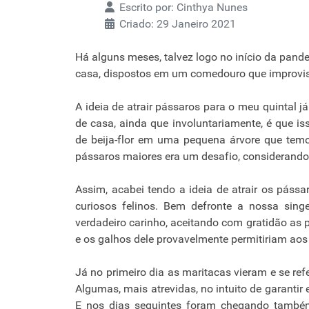
Escrito por:
Cinthya Nunes
Criado: 29 Janeiro 2021
Há alguns meses, talvez logo no início da pand
casa, dispostos em um comedouro que improvise
A ideia de atrair pássaros para o meu quintal
de casa, ainda que involuntariamente, é que i
de beija-flor em uma pequena árvore que tem
pássaros maiores era um desafio, considerando
Assim, acabei tendo a ideia de atrair os páss
curiosos felinos. Bem defronte a nossa sin
verdadeiro carinho, aceitando com gratidão as 
e os galhos dele provavelmente permitiriam ao
Já no primeiro dia as maritacas vieram e se 
Algumas, mais atrevidas, no intuito de garantir
E nos dias seguintes foram chegando também 