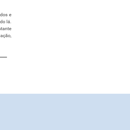
ados e
do lá.
stante
vação,