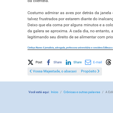
da clientela.
Costumo admirar as aves por detrás da janela 
talvez frustrados por estarem diante do inalcan
Deixo que ela coma por alguns minutos e a coloc
da galera se aproxima. A cada dia, no entanto,
legitimando seu direito de se alimentar com pri
Cinthya Nunes é jornalista, advogada, professora universitária e considera Edile
Share on Social Media
Post
Share
Share
E-mail
Artigo anterior: Vossa Majestade, o abacaxi
Próximo artigo: Prop
Vossa Majestade, o abacaxi
Propósito
Você está aqui:
Início
Crônicas e outras palavras
A Edi