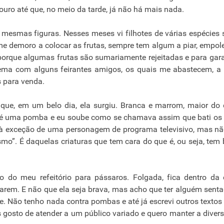
ro até que, no meio da tarde, já não há mais nada.
mesmas figuras. Nesses meses vi filhotes de várias espécies
me demoro a colocar as frutas, sempre tem algum a piar, empol
, porque algumas frutas são sumariamente rejeitadas e para gara
uema com alguns feirantes amigos, os quais me abastecem, a
s para venda.
 que, em um belo dia, ela surgiu. Branca e marrom, maior do
za é uma pomba e eu soube como se chamava assim que bati os
à exceção de uma personagem de programa televisivo, mas n
smo”. É daquelas criaturas que tem cara do que é, ou seja, tem 
 do meu refeitório para pássaros. Folgada, fica dentro da 
rem. E não que ela seja brava, mas acho que ter alguém sent
te. Não tenho nada contra pombas e até já escrevi outros textos
s gosto de atender a um público variado e quero manter a diver