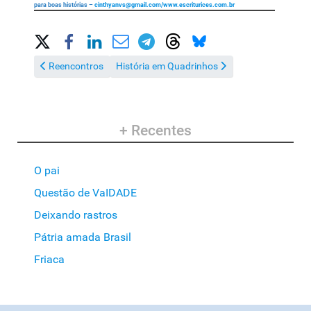
para boas histórias –
cinthyanvs@gmail.com
/www.escriturices.com.br
Share on Social Media
Artigo anterior: Reencontros
Próximo artigo: História em Quadrinhos
Reencontros
História em Quadrinhos
+ Recentes
O pai
Questão de VaIDADE
Deixando rastros
Pátria amada Brasil
Friaca