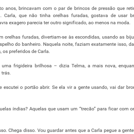
to anos, brincavam com o par de brincos de pressão que ret
. Carla, que não tinha orelhas furadas, gostava de usar b
avra exagero parecia ter outro significado, ao menos na moda.
orelhas furadas, divertiam-se às escondidas, usando as biju
espelho do banheiro. Naquela noite, faziam exatamente isso, d
 os preferidos de Carla.
uma frigideira brilhosa – dizia Telma, a mais nova, enqua
trás.
 escutei o portão abrir. Se ela vir a gente usando, vai dar br
elas índias? Aquelas que usam um “trecão” para ficar com o
o. Chega disso. Vou guardar antes que a Carla pegue a gente