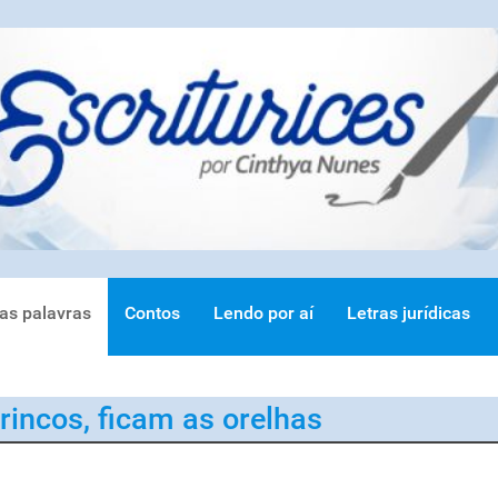
ras palavras
Contos
Lendo por aí
Letras jurídicas
rincos, ficam as orelhas