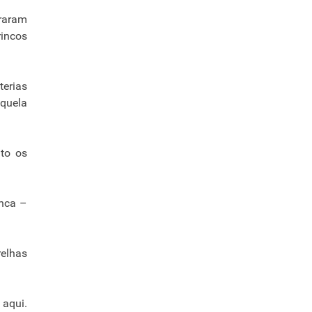
iraram
rincos
terias
aquela
nto os
onca –
relhas
 aqui.