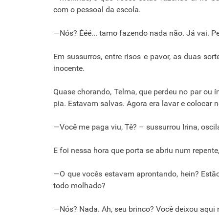
com o pessoal da escola.
—Nós? Ééé... tamo fazendo nada não. Já vai. Pe
Em sussurros, entre risos e pavor, as duas so
inocente.
Quase chorando, Telma, que perdeu no par ou ímp
pia. Estavam salvas. Agora era lavar e colocar n
—Você me paga viu, Tê? – sussurrou Irina, oscil
E foi nessa hora que porta se abriu num repente
—O que vocês estavam aprontando, hein? Estão 
todo molhado?
—Nós? Nada. Ah, seu brinco? Você deixou aqui no