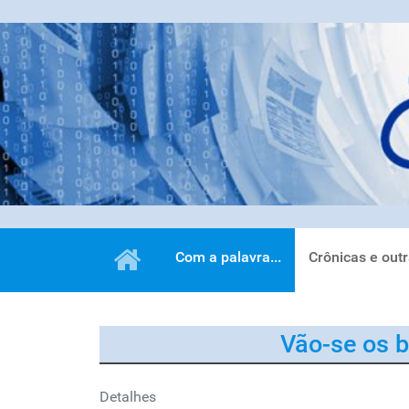
Com a palavra...
Crônicas e out
Vão-se os b
Detalhes