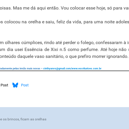
isas. Mas me dá aqui então. Vou colocar esse hoje, só para var
s colocou na orelha e saiu, feliz da vida, para uma noite adole
om olhares cúmplices, rindo até perder o folego, confessaram à 
 um dia usei Essência de Xixi n.5 como perfume. Até hoje não 
conteúdo daquele vaso sanitário, o que prefiro morrer ignorando.
caradamente pelas irmãs mais novas –
cinthyanvs@gmail.com
/www.escriturices.com.br
Post
Post
e os brincos, ficam as orelhas