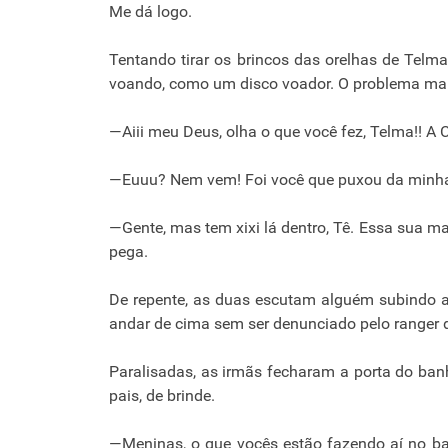
Me dá logo.
Tentando tirar os brincos das orelhas de Telma,
voando, como um disco voador. O problema maior
—Aiii meu Deus, olha o que você fez, Telma!! A C
—Euuu? Nem vem! Foi você que puxou da minha o
—Gente, mas tem xixi lá dentro, Tê. Essa sua ma
pega.
De repente, as duas escutam alguém subindo 
andar de cima sem ser denunciado pelo ranger 
Paralisadas, as irmãs fecharam a porta do banhe
pais, de brinde.
—Meninas, o que vocês estão fazendo aí no ba