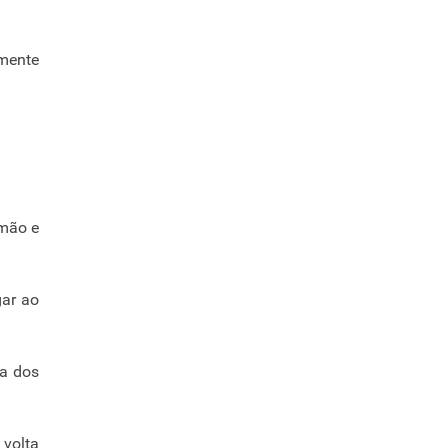
lmente
 mão e
gar ao
ca dos
 volta