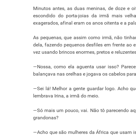
Minutos antes, as duas meninas, de doze e oi
escondido do porta-joias da irmã mais velha
exagerados, afinal eram os anos oitenta e a pal
As pequenas, que assim como irmã, não tinham 
dela, fazendo pequenos desfiles em frente ao 
vez usando brincos enormes, pretos e reluzentes,
—Nossa, como ela aguenta usar isso? Parece 
balançava nas orelhas e jogava os cabelos para 
—Sei lá! Melhor a gente guardar logo. Acho que
lembrava Irina, a irmã do meio.
—Só mais um pouco, vai. Não tô parecendo aqu
grandonas?
—Acho que são mulheres da África que usam iss