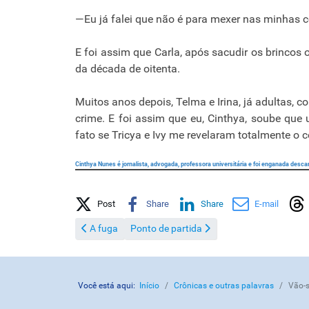
—Eu já falei que não é para mexer nas minhas co
E foi assim que Carla, após sacudir os brincos o
da década de oitenta.
Muitos anos depois, Telma e Irina, já adultas, c
crime. E foi assim que eu, Cinthya, soube que
fato se Tricya e Ivy me revelaram totalmente o 
Cinthya Nunes é jornalista, advogada, professora universitária e foi enganada des
Share on Social Media
Post
Share
Share
E-mail
Artigo anterior: A fuga
Próximo artigo: Ponto de partida
A fuga
Ponto de partida
Você está aqui:
Início
Crônicas e outras palavras
Vão-s