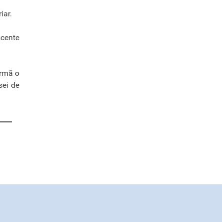
iar.
scente
irmã o
sei de