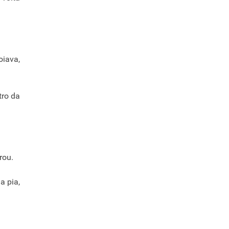
oiava,
tro da
rou.
a pia,