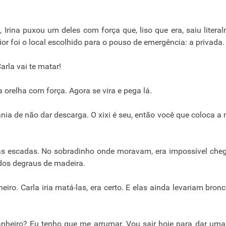
 Irina puxou um deles com força que, liso que era, saiu litera
 foi o local escolhido para o pouso de emergência: a privada.
arla vai te matar!
relha com força. Agora se vira e pega lá.
nia de não dar descarga. O xixi é seu, então você que coloca a
as escadas. No sobradinho onde moravam, era impossível che
dos degraus de madeira.
iro. Carla iria matá-las, era certo. E elas ainda levariam bron
nheiro? Eu tenho que me arrumar. Vou sair hoje para dar uma