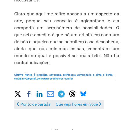
Claro que aqui me refiro apenas a um aspecto da
arte, porque seu conceito é agigantado e ela
comporta um sem-número de possibilidades. O
que sei e acredito é que há um artista em cada um
de nós e aqueles que se permitem essa descoberta,
ainda que nas mínimas coisas, encontram um
mundo no qual é possível ser mais feliz. Não há
contraindicações.
Cinthya Nunes é jornalista, advogada, professora universitária e pinta e borda -
cinthyanvs@gmail.com
/www.escriturices.com.br
Share on Social Media
Artigo anterior: Ponto de partida
Próximo artigo: Que vejo flores em você
Ponto de partida
Que vejo flores em você