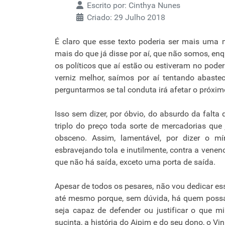
Escrito por:
Cinthya Nunes
Criado: 29 Julho 2018
É claro que esse texto poderia ser mais uma m
mais do que já disse por aí, que não somos, e
os políticos que aí estão ou estiveram no po
verniz melhor, saímos por aí tentando abast
perguntarmos se tal conduta irá afetar o próxim
Isso sem dizer, por óbvio, do absurdo da falta 
triplo do preço toda sorte de mercadorias que
obsceno. Assim, lamentável, por dizer o 
esbravejando tola e inutilmente, contra a vene
que não há saída, exceto uma porta de saída.
Apesar de todos os pesares, não vou dedicar es
até mesmo porque, sem dúvida, há quem possa
seja capaz de defender ou justificar o que mi
sucinta, a história do Aipim e do seu dono, o Vin