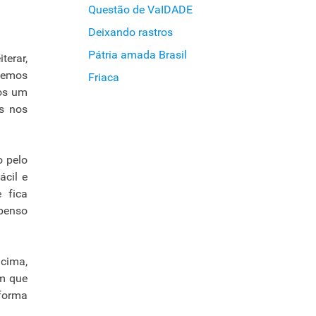
Questão de VaIDADE
Deixando rastros
Pátria amada Brasil
terar,
egemos
Friaca
nos um
s nos
o pelo
ácil e
 fica
 penso
acima,
ém que
 forma