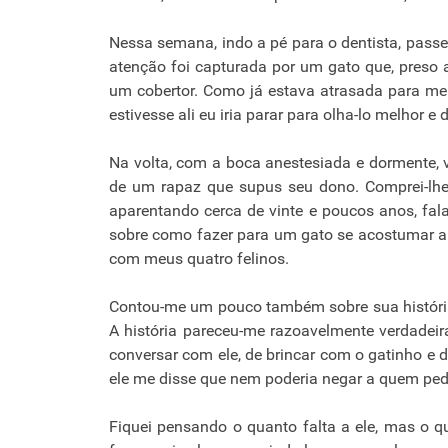
Nessa semana, indo a pé para o dentista, pass
atenção foi capturada por um gato que, preso a 
um cobertor. Como já estava atrasada para m
estivesse ali eu iria parar para olha-lo melhor e
Na volta, com a boca anestesiada e dormente,
de um rapaz que supus seu dono. Comprei-lhe
aparentando cerca de vinte e poucos anos, fal
sobre como fazer para um gato se acostumar a usa
com meus quatro felinos.
Contou-me um pouco também sobre sua história 
A história pareceu-me razoavelmente verdadei
conversar com ele, de brincar com o gatinho e d
ele me disse que nem poderia negar a quem ped
Fiquei pensando o quanto falta a ele, mas o 