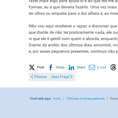
fazer mais algo para ajuda-lo e ao que ele me a
formas, eu é que deveria fazê-lo. Uma vez mais
ter olhos ou empatia para a dor alheia e, ao m
Não vou aqui enaltecer o rapaz e discursar que e
que diante de não ter praticamente nada, ele 
vi que ele é gentil com quem o aborda, enquanto 
Diante da aridez dos últimos dias, encontrei, n
e, por esses pequenos presentes, continuo não p
Share on Social Media
Post
Share
Share
E-mail
Artigo anterior: Páscoa
Próximo artigo: Sexo Frágil
Páscoa
Sexo Frágil
Você está aqui:
Início
Crônicas e outras palavras
Respe