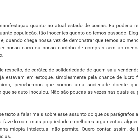
anifestação quanto ao atual estado de coisas. Eu poderia rei
nquanto população, tão inocentes quanto ao temos passado. El
der e, quando chega nossa vez de demonstrar que temos ao me
ecer nosso carro ou nosso carrinho de compras sem ao meno
o.
de respeito, de caráter, de solidariedade de quem saiu vendend
 já estavam em estoque, simplesmente pela chance de lucro f
mínimo, percebermos que somos uma sociedade doente que
no que se auto inoculou. Não são poucas as vezes nas quais eu
se texto a falar mais sobre esse assunto do que os parágrafos 
 fazê-lo com mais propriedade e melhores argumentos, algu
nha miopia intelectual não permite. Quero contar, assim, de
icius.