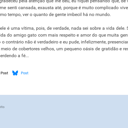
gradeceu pela atenção que lhe deu, eu fiquei pensando que, de 
 me senti cansada, exausta até, porque é muito complicado viv
esmo tempo, ver o quanto de gente imbecil há no mundo.
le é uma vítima, pois, de verdade, nada sei sobre a vida dele. 
cuida do amigo gato com mais respeito e amor do que muita gen
o contrário não é verdadeiro e eu pude, infelizmente, presenciar
o meio de cobertores velhos, um pequeno oásis de gratidão e re
erdendo a fé...
Post
Post
ito