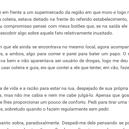
ei em frente a um supermercado da região em que moro e logo
coleira, estava deitado na frente do referido estabelecimento,
eu compromisso pensei com meus botões que, se na saída ele
 descobrir algo sobre aquele fato relativamente inusitado.
 vi que ele ainda se encontrava no mesmo local, agora acomp
s, a ambos, algo para comer e parei para bater um papo. O 
ava bem e não aparentava ser usuário de drogas, logo me deu
r coleira e guia, eis que contei a ele que tentei, em vão, faze
de vida e a razão para estar na rua, despejado de sua própria
ra, mas não me cabia e nem me cabe julgá-lo. Apenas que gos
e lhes proporcionar um pouco de conforto. Pedi para tirar uma 
e, sobretudo quando o fazem regularmente sem pedir.
quanto sobra, paradoxalmente. Despedi-me dele pensando se p