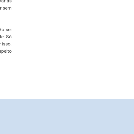
várias
er sem
Só sei
te. Só
 isso.
speito