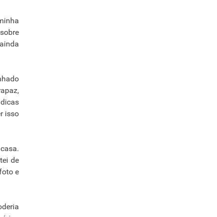
 minha
 sobre
 ainda
anhado
rapaz,
 dicas
r isso
 casa.
tei de
foto e
oderia