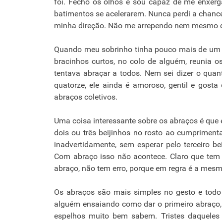
foi. Fecho os olhos e sou capaz de me enxerg
batimentos se acelerarem. Nunca perdi a chanc
minha direção. Não me arrependo nem mesmo d
Quando meu sobrinho tinha pouco mais de um 
bracinhos curtos, no colo de alguém, reunia os
tentava abraçar a todos. Nem sei dizer o qu
quatorze, ele ainda é amoroso, gentil e gost
abraços coletivos.
Uma coisa interessante sobre os abraços é que 
dois ou três beijinhos no rosto ao cumpriment
inadvertidamente, sem esperar pelo terceiro b
Com abraço isso não acontece. Claro que tem
abraço, não tem erro, porque em regra é a mes
Os abraços são mais simples no gesto e todo
alguém ensaiando como dar o primeiro abraço, 
espelhos muito bem sabem. Tristes daqueles 