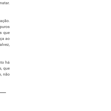
atar.
ação.
 puros
es que
aça ao
alvez,
nto há
s, que
o, não