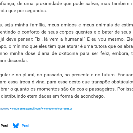
fiança, de uma proximidade que pode salvar, mas também m
inda que por segundos.
, seja minha família, meus amigos e meus animais de estim
sentindo o conforto de seus corpos quentes e o bater de seus
 já deve pensar: “Ixi, lá vem a humana!” E eu vou mesmo. El
impo, o mínimo que eles têm que aturar é uma tutora que os abr
ho minha dose diária de oxitocina para ser feliz, embora, t
am discordar.
gular e no plural, no passado, no presente e no futuro. Enqua
ara essa troca divina, para esse gesto que transpõe obstáculo
embrar o quanto os momentos são únicos e passageiros. Por iss
o distribuindo eternidades em forma de aconchego.
rdadeiros –
cinthyanvs@gmail.com
/www.escriturices.com.br
Post
Post