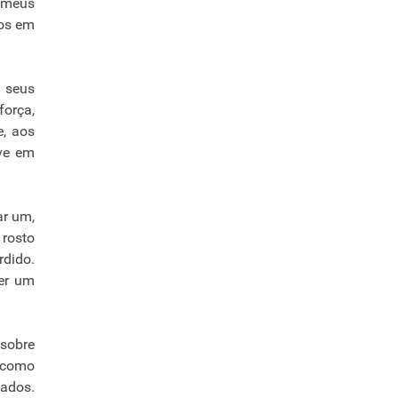
o meus
ros em
m seus
força,
e, aos
lve em
ar um,
 rosto
rdido.
ber um
 sobre
, como
ados.