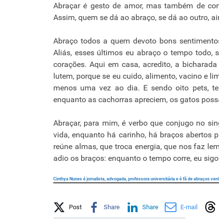
Abraçar é gesto de amor, mas também de con
Assim, quem se dá ao abraço, se dá ao outro, a
Abraço todos a quem devoto bons sentimentos
Aliás, esses últimos eu abraço o tempo todo, 
corações. Aqui em casa, acredito, a bicharada
lutem, porque se eu cuido, alimento, vacino e l
menos uma vez ao dia. E sendo oito pets, ten
enquanto as cachorras apreciem, os gatos poss
Abraçar, para mim, é verbo que conjugo no sin
vida, enquanto há carinho, há braços abertos p
reúne almas, que troca energia, que nos faz l
adio os braços: enquanto o tempo corre, eu sig
Cinthya Nunes é jornalista, advogada, professora universitária e é fã de abraços ve
Share on Social Media
Post
Share
Share
E-mail