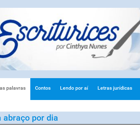
ras palavras
Contos
Lendo por aí
Letras jurídicas
 abraço por dia