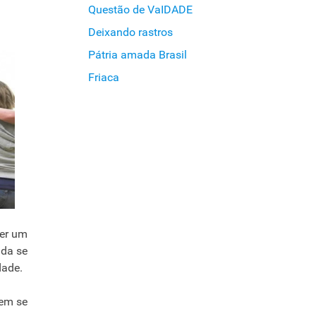
Questão de VaIDADE
Deixando rastros
Pátria amada Brasil
Friaca
her um
ada se
dade.
uem se