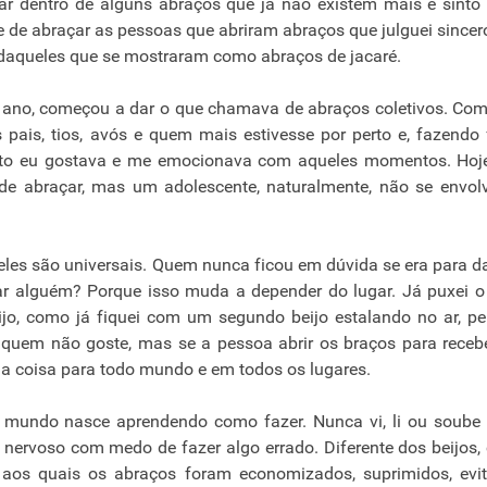
ar dentro de alguns abraços que já não existem mais e sint
e de abraçar as pessoas que abriram abraços que julguei since
aqueles que se mostraram como abraços de jacaré.
ano, começou a dar o que chamava de abraços coletivos. Co
 pais, tios, avós e quem mais estivesse por perto e, fazendo 
anto eu gostava e me emocionava com aqueles momentos. Hoj
a de abraçar, mas um adolescente, naturalmente, não se envo
eles são universais. Quem nunca ficou em dúvida se era para d
ar alguém? Porque isso muda a depender do lugar. Já puxei o
eijo, como já fiquei com um segundo beijo estalando no ar, pe
 quem não goste, mas se a pessoa abrir os braços para rece
ma coisa para todo mundo e em todos os lugares.
 mundo nasce aprendendo como fazer. Nunca vi, li ou soube
nervoso com medo de fazer algo errado. Diferente dos beijos
aos quais os abraços foram economizados, suprimidos, evit