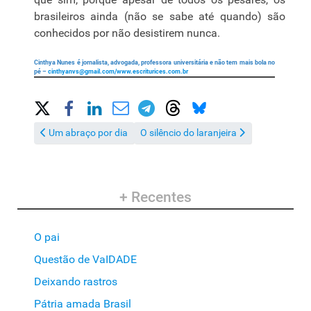
brasileiros ainda (não se sabe até quando) são
conhecidos por não desistirem nunca.
Cinthya Nunes é jornalista, advogada, professora universitária e não tem mais bola no
pé –
cinthyanvs@gmail.com
/www.escriturices.com.br
Share on Social Media
Artigo anterior: Um abraço por dia
Próximo artigo: O silêncio do laranjeira
Um abraço por dia
O silêncio do laranjeira
+ Recentes
O pai
Questão de VaIDADE
Deixando rastros
Pátria amada Brasil