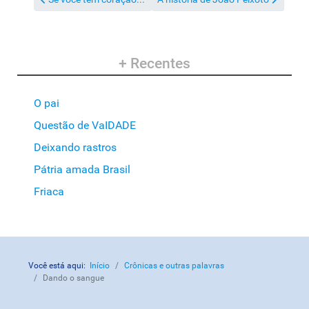
+ Recentes
O pai
Questão de VaIDADE
Deixando rastros
Pátria amada Brasil
Friaca
Você está aqui:
Início
Crônicas e outras palavras
Dando o sangue