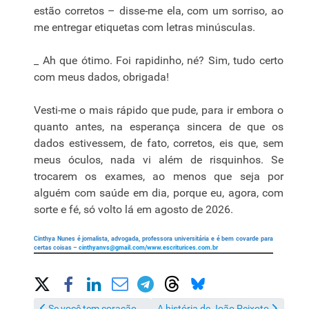
estão corretos – disse-me ela, com um sorriso, ao
me entregar etiquetas com letras minúsculas.
_ Ah que ótimo. Foi rapidinho, né? Sim, tudo certo
com meus dados, obrigada!
Vesti-me o mais rápido que pude, para ir embora o
quanto antes, na esperança sincera de que os
dados estivessem, de fato, corretos, eis que, sem
meus óculos, nada vi além de risquinhos. Se
trocarem os exames, ao menos que seja por
alguém com saúde em dia, porque eu, agora, com
sorte e fé, só volto lá em agosto de 2026.
Cinthya Nunes é jornalista, advogada, professora universitária e é bem covarde para
certas coisas –
cinthyanvs@gmail.com
/www.escriturices.com.br
Share on Social Media
Artigo anterior: Se você tem coração...
Próximo artigo: A história de João 
Se você tem coração...
A história de João Peixoto