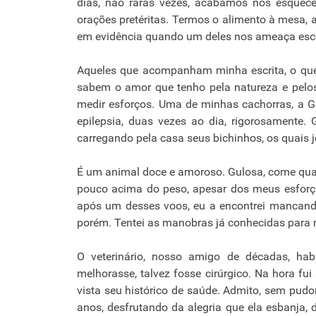
dias, não raras vezes, acabamos nos esquecem
orações pretéritas. Termos o alimento à mesa
em evidência quando um deles nos ameaça esco
Aqueles que acompanham minha escrita, o que
sabem o amor que tenho pela natureza e pelo
medir esforços. Uma de minhas cachorras, a G
epilepsia, duas vezes ao dia, rigorosamente. 
carregando pela casa seus bichinhos, os quais 
É um animal doce e amoroso. Gulosa, come qual
pouco acima do peso, apesar dos meus esforços
após um desses voos, eu a encontrei mancando
porém. Tentei as manobras já conhecidas para 
O veterinário, nosso amigo de décadas, hab
melhorasse, talvez fosse cirúrgico. Na hora fui
vista seu histórico de saúde. Admito, sem pudor
anos, desfrutando da alegria que ela esbanja,