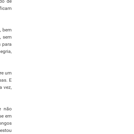
ado de
 ficam
, bem
, sem
s para
egria,
pre um
sas. E
a vez,
e não
-se em
longos
 estou