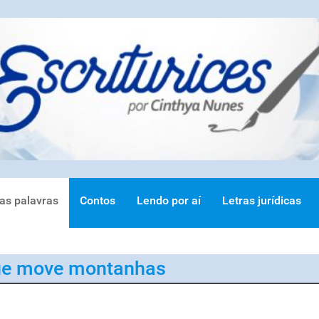
ras palavras
Contos
Lendo por aí
Letras jurídicas
ue move montanhas