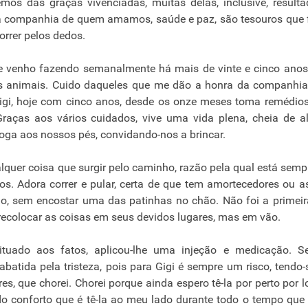
os das graças vivenciadas, muitas delas, inclusive, result
, a companhia de quem amamos, saúde e paz, são tesouros que
rrer pelos dedos.
 venho fazendo semanalmente há mais de vinte e cinco anos
s animais. Cuido daqueles que me dão a honra da companhia
igi, hoje com cinco anos, desde os onze meses toma remédio
Graças aos vários cuidados, vive uma vida plena, cheia de al
joga aos nossos pés, convidando-nos a brincar.
quer coisa que surgir pelo caminho, razão pela qual está sem
. Adora correr e pular, certa de que tem amortecedores ou a
, sem encostar uma das patinhas no chão. Não foi a primeir
recolocar as coisas em seus devidos lugares, mas em vão.
ituado aos fatos, aplicou-lhe uma injeção e medicação. S
 abatida pela tristeza, pois para Gigi é sempre um risco, tendo
es, que chorei. Chorei porque ainda espero tê-la por perto por 
 do conforto que é tê-la ao meu lado durante todo o tempo que