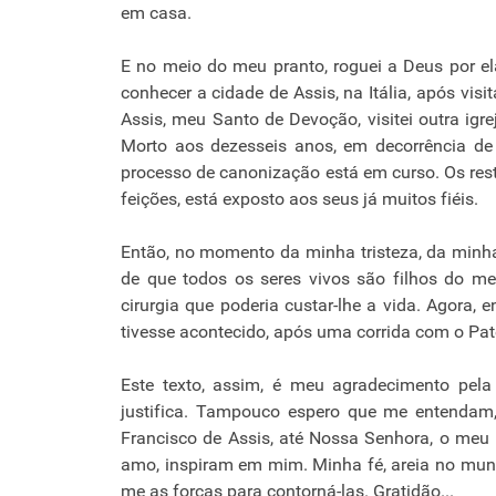
em casa.
E no meio do meu pranto, roguei a Deus por el
conhecer a cidade de Assis, na Itália, após vis
Assis, meu Santo de Devoção, visitei outra igrej
Morto aos dezesseis anos, em decorrência de
processo de canonização está em curso. Os rest
feições, está exposto aos seus já muitos fiéis.
Então, no momento da minha tristeza, da minha 
de que todos os seres vivos são filhos do m
cirurgia que poderia custar-lhe a vida. Agora, 
tivesse acontecido, após uma corrida com o Pate
Este texto, assim, é meu agradecimento pela
justifica. Tampouco espero que me entendam, 
Francisco de Assis, até Nossa Senhora, o meu
amo, inspiram em mim. Minha fé, areia no mu
me as forças para contorná-las. Gratidão...