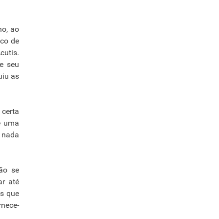
no, ao
sco de
cutis.
 e seu
uiu as
 certa
de uma
e nada
não se
ar até
as que
rnece-