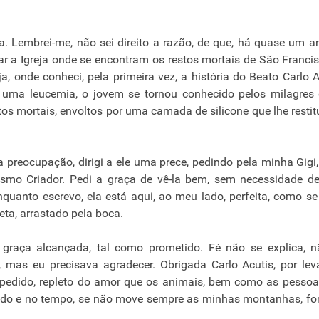
a. Lembrei-me, não sei direito a razão, de que, há quase um a
itar a Igreja onde se encontram os restos mortais de São Franci
a, onde conheci, pela primeira vez, a história do Beato Carlo A
 uma leucemia, o jovem se tornou conhecido pelos milagres
os mortais, envoltos por uma camada de silicone que lhe restit
preocupação, dirigi a ele uma prece, pedindo pela minha Gigi,
esmo Criador. Pedi a graça de vê-la bem, sem necessidade 
enquanto escrevo, ela está aqui, ao meu lado, perfeita, como s
ta, arrastado pela boca.
 graça alcançada, tal como prometido. Fé não se explica, 
mas eu precisava agradecer. Obrigada Carlo Acutis, por lev
 pedido, repleto do amor que os animais, bem como as pesso
ndo e no tempo, se não move sempre as minhas montanhas, fo