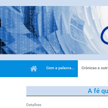
Com a palavra...
Crônicas e out
A fé q
Detalhes